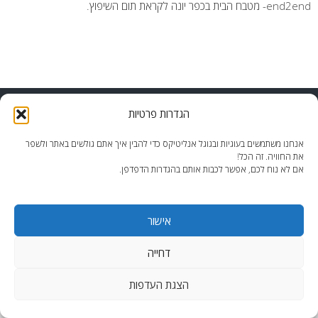
end2end- מטבח הבית בכפר יונה לקראת תום השיפוץ.
end2end.co.il | תכנון ועיצוב עד הפרט האחרון.
הגדרות פרטיות
WordPress Theme
:
AccessPress Lite
אנחנו משתמשים בעוגיות ובגוגל אנליטיקס כדי להבין איך אתם גולשים באתר ולשפר
את החוויה. זה הכל!
אם לא נוח לכם, אפשר לכבות אותם בהגדרות הדפדפן.
אישור
דחייה
הצגת העדפות