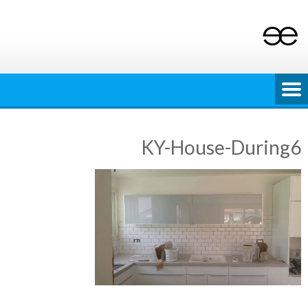
Ski
t
conten
KY-House-During6