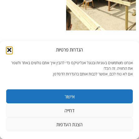
end2end- דק בחזית הבית בכפר יונה במהלך השיפוץ.
הגדרות פרטיות
אנחנו משתמשים בעוגיות ובגוגל אנליטיקס כדי להבין איך אתם גולשים באתר ולשפר
את החוויה. זה הכל!
אם לא נוח לכם, אפשר לכבות אותם בהגדרות הדפדפן.
end2end.co.il | תכנון ועיצוב עד הפרט האחרון.
אישור
WordPress Theme
:
AccessPress Lite
דחייה
הצגת העדפות