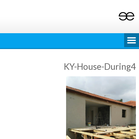
Ski
t
conten
KY-House-During4