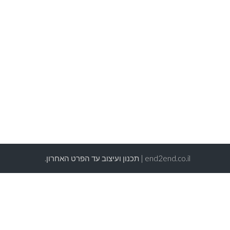
end2end.co.il | תכנון ועיצוב עד הפרט האחרון.