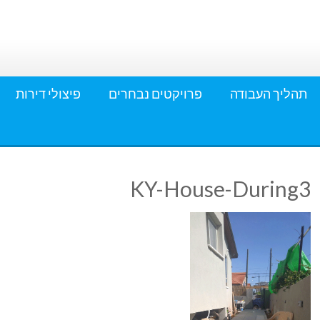
תהליך העבודה
פרויקטים נבחרים
פיצולי דירות
KY-House-During3