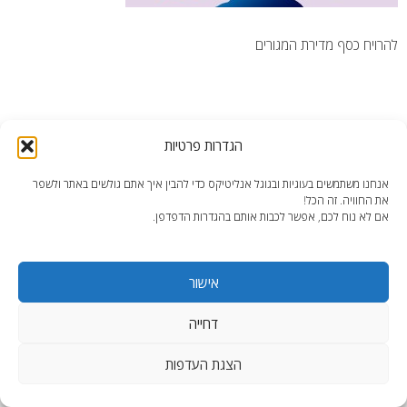
להרויח כסף מדירת המגורים
הגדרות פרטיות
end2end.co.il | תכנון ועיצוב עד הפרט האחרון.
אנחנו משתמשים בעוגיות ובגוגל אנליטיקס כדי להבין איך אתם גולשים באתר ולשפר
WordPress Theme
:
AccessPress Lite
את החוויה. זה הכל!
אם לא נוח לכם, אפשר לכבות אותם בהגדרות הדפדפן.
אישור
דחייה
הצגת העדפות