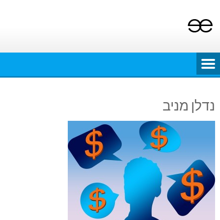
Ski
t
conten
נדלן מניב