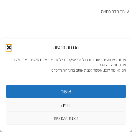
עיצוב חדר רחצה
הגדרות פרטיות
end2end.co.il | תכנון ועיצוב עד הפרט האחרון.
אנחנו משתמשים בעוגיות ובגוגל אנליטיקס כדי להבין איך אתם גולשים באתר ולשפר
WordPress Theme
:
AccessPress Lite
את החוויה. זה הכל!
אם לא נוח לכם, אפשר לכבות אותם בהגדרות הדפדפן.
אישור
דחייה
הצגת העדפות