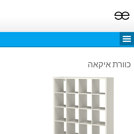
Ski
t
conten
כוורת איקאה