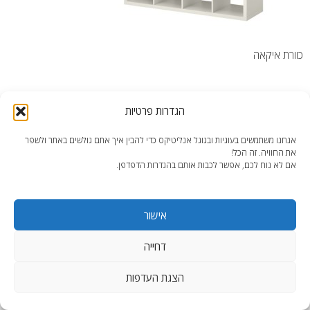
כוורת איקאה
הגדרות פרטיות
אנחנו משתמשים בעוגיות ובגוגל אנליטיקס כדי להבין איך אתם גולשים באתר ולשפר
את החוויה. זה הכל!
end2end.co.il | תכנון ועיצוב עד הפרט האחרון.
אם לא נוח לכם, אפשר לכבות אותם בהגדרות הדפדפן.
WordPress Theme
:
AccessPress Lite
אישור
דחייה
הצגת העדפות