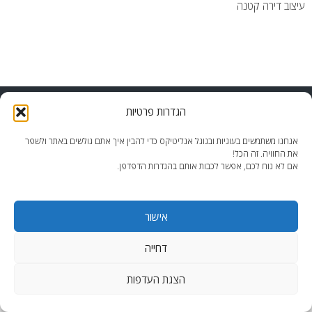
עיצוב דירה קטנה
end2end.co.il | תכנון ועיצוב עד הפרט האחרון.
הגדרות פרטיות
WordPress Theme
:
AccessPress Lite
אנחנו משתמשים בעוגיות ובגוגל אנליטיקס כדי להבין איך אתם גולשים באתר ולשפר
את החוויה. זה הכל!
אם לא נוח לכם, אפשר לכבות אותם בהגדרות הדפדפן.
אישור
דחייה
הצגת העדפות