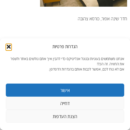
חדר שינה אפור, כורסא צהובה
הגדרות פרטיות
אנחנו משתמשים בעוגיות ובגוגל אנליטיקס כדי להבין איך אתם גולשים באתר ולשפר
end2end.co.il | תכנון ועיצוב עד הפרט האחרון.
את החוויה. זה הכל!
WordPress Theme
:
AccessPress Lite
אם לא נוח לכם, אפשר לכבות אותם בהגדרות הדפדפן.
אישור
דחייה
הצגת העדפות