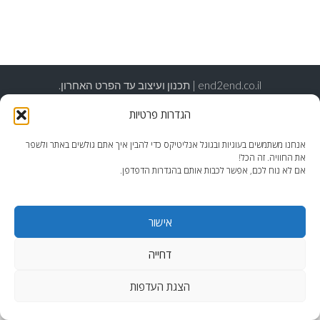
end2end.co.il | תכנון ועיצוב עד הפרט האחרון.
WordPress Theme
:
AccessPress Lite
הגדרות פרטיות
אנחנו משתמשים בעוגיות ובגוגל אנליטיקס כדי להבין איך אתם גולשים באתר ולשפר
את החוויה. זה הכל!
אם לא נוח לכם, אפשר לכבות אותם בהגדרות הדפדפן.
אישור
דחייה
הצגת העדפות