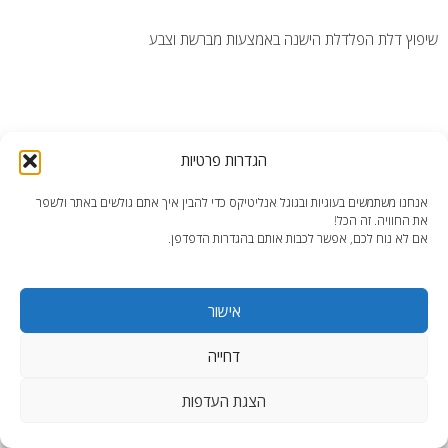
שיפוץ דלת הפלדלת הישנה באמצעות מברשת וצבע
הגדרות פרטיות
end2end.co.il | תכנון ועיצוב עד הפרט האחרון.
אנחנו משתמשים בעוגיות ובגוגל אנליטיקס כדי להבין איך אתם גולשים באתר ולשפר
WordPress Theme
:
AccessPress Lite
את החוויה. זה הכל!
אם לא נוח לכם, אפשר לכבות אותם בהגדרות הדפדפן.
אישור
דחייה
הצגת העדפות