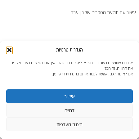
עיצוב עם תולעת הספרים של רון ארד
הגדרות פרטיות
end2end.co.il | תכנון ועיצוב עד הפרט האחרון.
אנחנו משתמשים בעוגיות ובגוגל אנליטיקס כדי להבין איך אתם גולשים באתר ולשפר
WordPress Theme
:
AccessPress Lite
את החוויה. זה הכל!
אם לא נוח לכם, אפשר לכבות אותם בהגדרות הדפדפן.
אישור
דחייה
הצגת העדפות