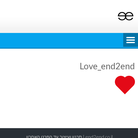
Ski
t
conten
Love_end2end
end2end.co.il | תכנון ועיצוב עד הפרט האחרון.