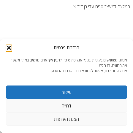
המלצה למעצב פנים עדי בן דוד 3
הגדרות פרטיות
end2end.co.il | תכנון ועיצוב עד הפרט האחרון.
WordPress Theme
:
AccessPress Lite
אנחנו משתמשים בעוגיות ובגוגל אנליטיקס כדי להבין איך אתם גולשים באתר ולשפר
את החוויה. זה הכל!
אם לא נוח לכם, אפשר לכבות אותם בהגדרות הדפדפן.
אישור
דחייה
הצגת העדפות