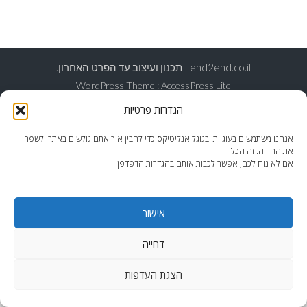
end2end.co.il | תכנון ועיצוב עד הפרט האחרון.
WordPress Theme
:
AccessPress Lite
הגדרות פרטיות
אנחנו משתמשים בעוגיות ובגוגל אנליטיקס כדי להבין איך אתם גולשים באתר ולשפר
את החוויה. זה הכל!
אם לא נוח לכם, אפשר לכבות אותם בהגדרות הדפדפן.
אישור
דחייה
הצגת העדפות