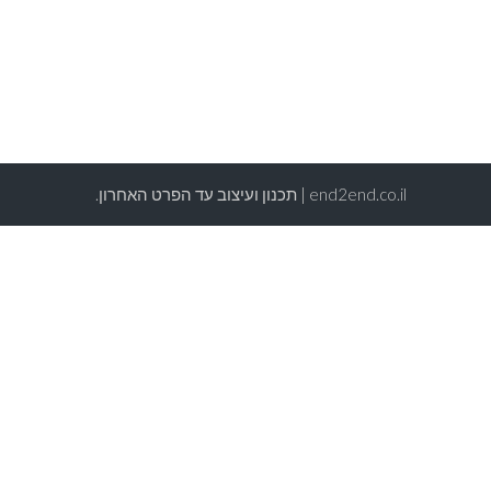
end2end.co.il | תכנון ועיצוב עד הפרט האחרון.