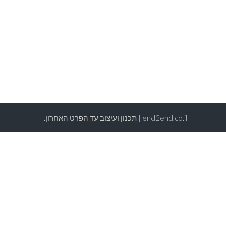
end2end.co.il | תכנון ועיצוב עד הפרט האחרון.