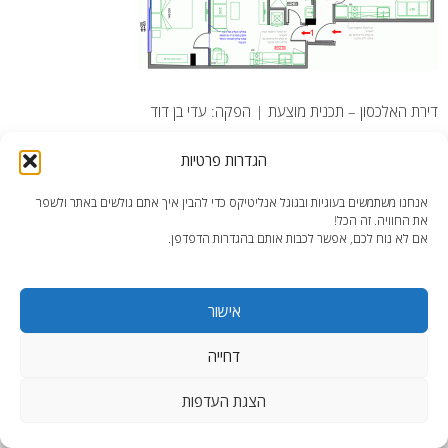
דירת האלכסון – תכנית מוצעת | הפקה: עדי בן דוד
הגדרות פרטיות
אנחנו משתמשים בעוגיות ובגוגל אנליטיקס כדי להבין איך אתם גולשים באתר ולשפר
את החוויה. זה הכל!
אם לא נוח לכם, אפשר לכבות אותם בהגדרות הדפדפן.
end2end.co.il | תכנון ועיצוב עד הפרט האחרון.
WordPress Theme
:
AccessPress Lite
אישור
דחייה
הצגת העדפות