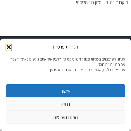
מיקרו דירה 1 – סלון מינימליסטי
end2end.co.il | תכנון ועיצוב עד הפרט האחרון.
הגדרות פרטיות
WordPress Theme
:
AccessPress Lite
אנחנו משתמשים בעוגיות ובגוגל אנליטיקס כדי להבין איך אתם גולשים באתר ולשפר
את החוויה. זה הכל!
אם לא נוח לכם, אפשר לכבות אותם בהגדרות הדפדפן.
אישור
דחייה
הצגת העדפות