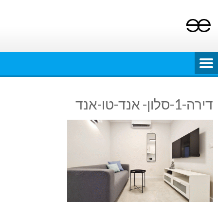
Ski
t
conten
דירה-1-סלון- אנד-טו-אנד