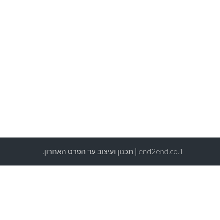
end2end.co.il | תכנון ועיצוב עד הפרט האחרון.