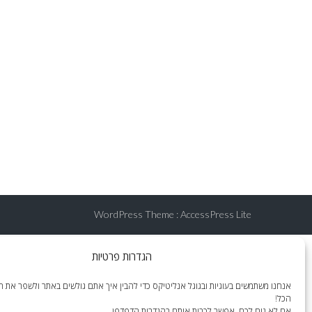
WordPress Theme
:
AccessPress Lite
הגדרות פרטיות
אנחנו משתמשים בעוגיות ובגוגל אנליטיקס כדי להבין איך אתם גולשים באתר ולשפר את הח
הכל!
אם לא נוח לכם, אפשר לכבות אותם בהגדרות הדפדפן.