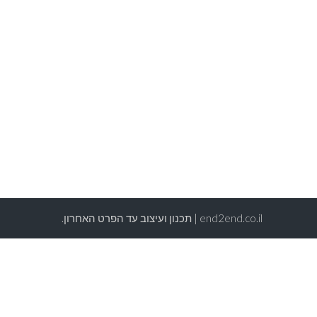
end2end.co.il | תכנון ועיצוב עד הפרט האחרון.