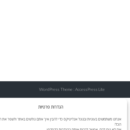
WordPress Theme
:
AccessPress Lite
הגדרות פרטיות
אנחנו משתמשים בעוגיות ובגוגל אנליטיקס כדי להבין איך אתם גולשים באתר ולשפר את הח
הכל!
אם לא נוח לכם, אפשר לכבות אותם בהגדרות הדפדפן.