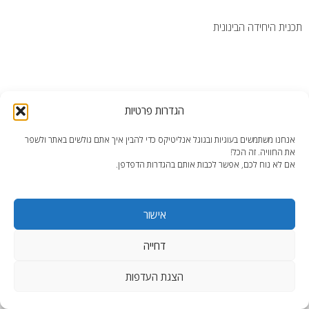
תכנית היחידה הבינונית
הגדרות פרטיות
end2end.co.il | תכנון ועיצוב עד הפרט האחרון.
אנחנו משתמשים בעוגיות ובגוגל אנליטיקס כדי להבין איך אתם גולשים באתר ולשפר
WordPress Theme
:
AccessPress Lite
את החוויה. זה הכל!
אם לא נוח לכם, אפשר לכבות אותם בהגדרות הדפדפן.
אישור
דחייה
הצגת העדפות