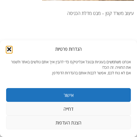
עיצוב משרד קטן – מבט מדלת הכניסה
הגדרות פרטיות
end2end.co.il | תכנון ועיצוב עד הפרט האחרון.
אנחנו משתמשים בעוגיות ובגוגל אנליטיקס כדי להבין איך אתם גולשים באתר ולשפר
WordPress Theme
:
AccessPress Lite
את החוויה. זה הכל!
אם לא נוח לכם, אפשר לכבות אותם בהגדרות הדפדפן.
אישור
דחייה
הצגת העדפות