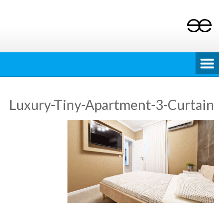
Ski
t
conten
Luxury-Tiny-Apartment-3-Curtain