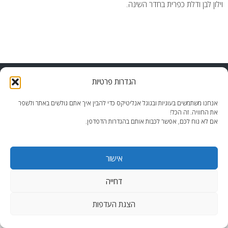
וילון לבן ודלת כפרית בחדר השינה.
end2end.co.il | תכנון ועיצוב עד הפרט האחרון.
הגדרות פרטיות
WordPress Theme
:
AccessPress Lite
אנחנו משתמשים בעוגיות ובגוגל אנליטיקס כדי להבין איך אתם גולשים באתר ולשפר
את החוויה. זה הכל!
אם לא נוח לכם, אפשר לכבות אותם בהגדרות הדפדפן.
אישור
דחייה
הצגת העדפות