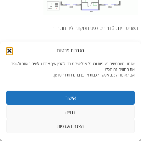
תשריט דירת 3 חדרים לפני חלוקתה ליחידות דיור
הגדרות פרטיות
אנחנו משתמשים בעוגיות ובגוגל אנליטיקס כדי להבין איך אתם גולשים באתר ולשפר
את החוויה. זה הכל!
end2end.co.il | תכנון ועיצוב עד הפרט האחרון.
אם לא נוח לכם, אפשר לכבות אותם בהגדרות הדפדפן.
WordPress Theme
:
AccessPress Lite
אישור
דחייה
הצגת העדפות