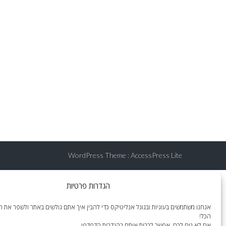
WordPress Theme
:
AccessPress Lite
הגדרות פרטיות
אנחנו משתמשים בעוגיות ובגוגל אנליטיקס כדי להבין איך אתם גולשים באתר ולשפר את הח
הכל!
אם לא נוח לכם, אפשר לכבות אותם בהגדרות הדפדפן.