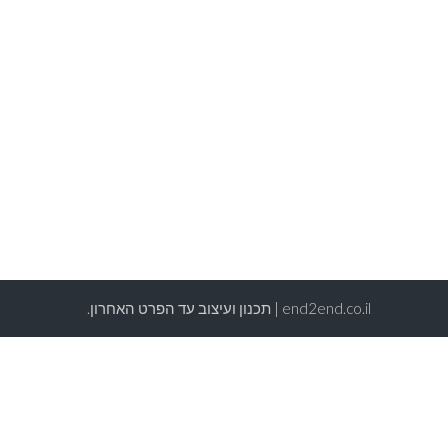
end2end.co.il | תכנון ועיצוב עד הפרט האחרון.