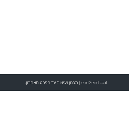
end2end.co.il | תכנון ועיצוב עד הפרט האחרון.