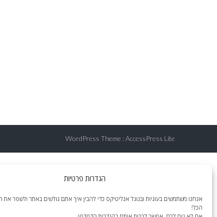
WordPress Theme
:
AccessPress Lite
הגדרות פרטיות
אנחנו משתמשים בעוגיות ובגוגל אנליטיקס כדי להבין איך אתם גולשים באתר ולשפר את הח
הכל!
אם לא נוח לכם, אפשר לכבות אותם בהגדרות הדפדפן.