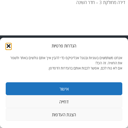
דירה מחולקת 3 – חדר השינה
end2end.co.il | תכנון ועיצוב עד הפרט האחרון.
הגדרות פרטיות
WordPress Theme
:
AccessPress Lite
אנחנו משתמשים בעוגיות ובגוגל אנליטיקס כדי להבין איך אתם גולשים באתר ולשפר
את החוויה. זה הכל!
אם לא נוח לכם, אפשר לכבות אותם בהגדרות הדפדפן.
אישור
דחייה
הצגת העדפות