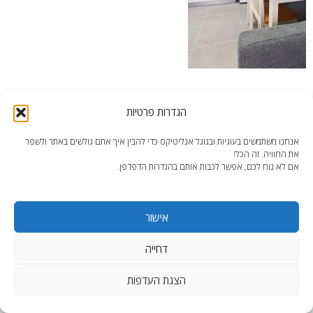
דירה מחולקת 2 – מטבח מאובזר
הגדרות פרטיות
אנחנו משתמשים בעוגיות ובגוגל אנליטיקס כדי להבין איך אתם גולשים באתר ולשפר
את החוויה. זה הכל!
אם לא נוח לכם, אפשר לכבות אותם בהגדרות הדפדפן.
end2end.co.il | תכנון ועיצוב עד הפרט האחרון.
אישור
WordPress Theme
:
AccessPress Lite
דחייה
הצגת העדפות