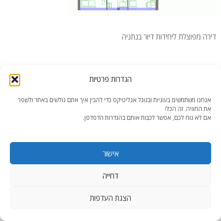
דירה מפוצלת ליחידות דיור בנתניה
הגדרות פרטיות
אנחנו משתמשים בעוגיות ובגוגל אנליטיקס כדי להבין איך אתם גולשים באתר ולשפר
end2end.co.il | תכנון ועיצוב עד הפרט האחרון.
את החוויה. זה הכל!
אם לא נוח לכם, אפשר לכבות אותם בהגדרות הדפדפן.
WordPress Theme
:
AccessPress Lite
אישור
דחייה
הצגת העדפות