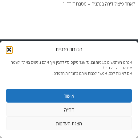
לאחר פיצול דירה בנתניה – מטבח דירה 1
end2end.co.il | תכנון ועיצוב עד הפרט האחרון.
הגדרות פרטיות
WordPress Theme
:
AccessPress Lite
אנחנו משתמשים בעוגיות ובגוגל אנליטיקס כדי להבין איך אתם גולשים באתר ולשפר
את החוויה. זה הכל!
אם לא נוח לכם, אפשר לכבות אותם בהגדרות הדפדפן.
אישור
דחייה
הצגת העדפות