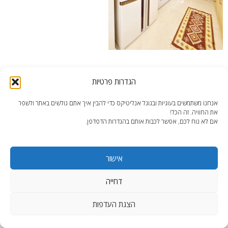
דירה-כפר-סבא-המטבח2
הגדרות פרטיות
אנחנו משתמשים בעוגיות ובגוגל אנליטיקס כדי להבין איך אתם גולשים באתר ולשפר
את החוויה. זה הכל!
אם לא נוח לכם, אפשר לכבות אותם בהגדרות הדפדפן.
end2end.co.il | תכנון ועיצוב עד הפרט האחרון.
אישור
WordPress Theme
:
AccessPress Lite
דחייה
הצגת העדפות