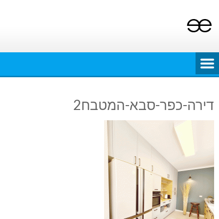
Ski
t
conten
דירה-כפר-סבא-המטבח2