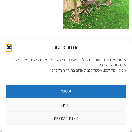
הרצליה-להרגיש בכפר
הגדרות פרטיות
אנחנו משתמשים בעוגיות ובגוגל אנליטיקס כדי להבין איך אתם גולשים באתר ולשפר
את החוויה. זה הכל!
אם לא נוח לכם, אפשר לכבות אותם בהגדרות הדפדפן.
end2end.co.il | תכנון ועיצוב עד הפרט האחרון.
אישור
WordPress Theme
:
AccessPress Lite
דחייה
הצגת העדפות