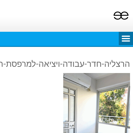
יה-חדר-עבודה-ויציאה-למרפסת-השמש