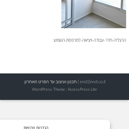
דר-עבודה-ויציאה-למרפסת-השמש
end2end.co.il | תכנון ועיצוב עד הפרט האחרון.
WordPress Theme
:
AccessPress Lite
הגדרות פרטיות