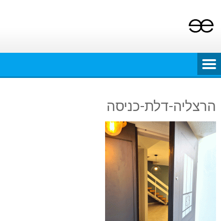
Ski
t
conten
הרצליה-דלת-כניסה