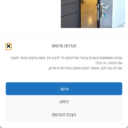
הרצליה-דלת-כניסה
הגדרות פרטיות
אנחנו משתמשים בעוגיות ובגוגל אנליטיקס כדי להבין איך אתם גולשים באתר ולשפר
את החוויה. זה הכל!
אם לא נוח לכם, אפשר לכבות אותם בהגדרות הדפדפן.
end2end.co.il | תכנון ועיצוב עד הפרט האחרון.
אישור
WordPress Theme
:
AccessPress Lite
דחייה
הצגת העדפות