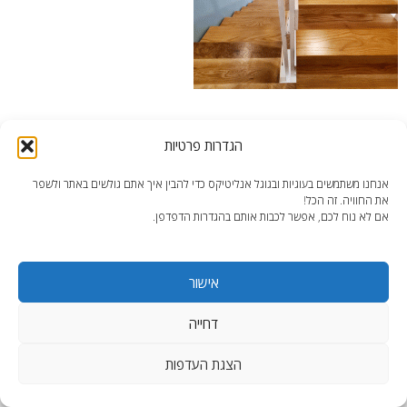
הרצליה-גרם-המדרגות
הגדרות פרטיות
אנחנו משתמשים בעוגיות ובגוגל אנליטיקס כדי להבין איך אתם גולשים באתר ולשפר
את החוויה. זה הכל!
אם לא נוח לכם, אפשר לכבות אותם בהגדרות הדפדפן.
end2end.co.il | תכנון ועיצוב עד הפרט האחרון.
אישור
WordPress Theme
:
AccessPress Lite
דחייה
הצגת העדפות