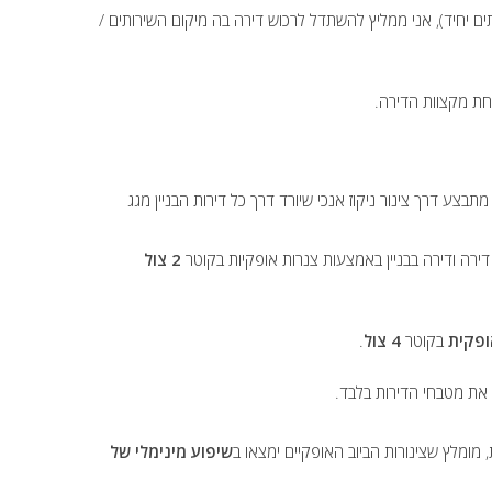
ם יחיד), אני ממליץ להשתדל לרכוש דירה בה מיקום השירותים /
חת מקצוות הדירה.
תבצע דרך צינור ניקוז אנכי שיורד דרך כל דירות הבניין מגג
 דירה ודירה בבניין באמצעות צנרות אופקיות בקוטר
2 צול
ופקית
בקוטר
4 צול
.
את מטבחי הדירות בלבד.
מומלץ שצינורות הביוב האופקיים ימצאו ב
שיפוע מינימלי של