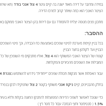
במידה ומדובר על דירה מאוד ישנה בה קיים צינור
4 צול אנכי בודד
(תא שירותי
הצינור האנכי הוא כמה שיותר קרוב למרכז הדירה.
מתכנן פנים מנוסה יצליח להתמודד גם עם דירות בהן הצינור האנכי ממוקם בא
ההסבר:
בכל בניין קיימת מערכת לפינוי שפכים באמצעות כח הכבידה, וכך פינוי השפכים מ
הבניין ועד לקולטן בחצר הבניין.
קוטרו של הצינור האנכי המשותף הוא
4 צול
, ואליו מתנקזים מי השופכין של כל
המובילות את השפכים מהכיורים והמקלחות.
עבור האסלות אשר מנקזות תכולת שפכים "ייחודית" נידרש להשתמש ב
צנרת א
בחלק מהבניינים, קיים
ניקוז אנכי
משותף בקוטר
2 צול
שתפקידו לנקז בנפרד 
כדי שנוכל לאפשר לשפכי הדירות המפוצלות להתנקז החוצה בקלות וללא בעיות, 
1.5%
( סנטימטר וחצי הנמכה עבור כל מטר רץ )