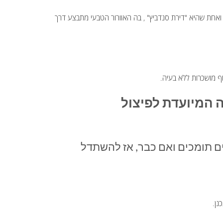
מת בה 2 כיווני אוויר בלבד, התוצאה היא 3 דירות בהן 2 בקצוות ואחת שהיא "דירת סנדביץ" , בה האוורור הטבעי מתבצע דרך
וף מושכרות ללא בעיה.
ים תומכים ואם כבר, אז להשתדל
נן.