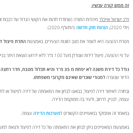
זה ממש קורה עכשיו:
ח"כ ישראל אייכלר
מיהדות התורה (שהזדרז לזהות את הקושי הגדול של רבבות זוג
(יולי 2020),
הצעת חוק חדשה
(התש"ף-2020).
מטרת ההצעה היא לשפר את מצב הזוגות הצעירים, באמצעות
התרת פיצול די
על פי ההצעה, פיצול דירות שגודלן מעל 100 מ"ר ללא ידרוש הוצאת היתר בנייה ויאפשר פטור מתשלום היטל השבחה.
גודל כל דירת משנה לא יפחת מ 35 מ"ר והיא תכלול מטבח, חדר רחצה וכניסה נפרדת
הדיור שנוצרה
למגורי שוכרים שאינם מקרובי משפחתו.
ובחזרה לאיתור דירה לפיצול, בבואנו לבחון את התאמתה של דירה לפיצול או ל
עצמה, לבניין, לרחוב, ולעיר בה ממוקמת הדירה.
במאמר זה אתמקד במאפיינים הקשורים ל
מערכות הדירה
עצמה.
באמצעות המאפיינים ניתן לבחון את התאמתה של כל דירה לפיצול ולצאת למשימ