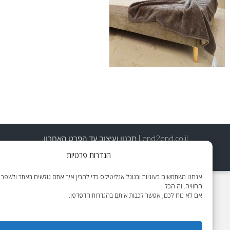
end2end.co.il | תכנון ועיצוב עד הפרט האחרון.
WordPress Theme
:
AccessPress Lite
הגדרות פרטיות
אנחנו משתמשים בעוגיות ובגוגל אנליטיקס כדי להבין איך אתם גולשים באתר ולשפר את
החוויה. זה הכל!
אם לא נוח לכם, אפשר לכבות אותם בהגדרות הדפדפן.