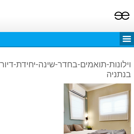
co
וילונות-תואמים-בחדר-שינה-יחידת-דיור-3-
תניה