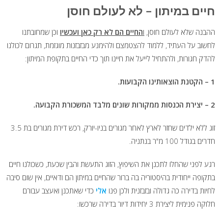
חיים במיתון – לא לעולם חוסן
ההבנה שלא לעולם חוסן,
ו
החיים הם לא רק כאן ועכשיו
וכן שמחובתנו
לחשוב על העתיד, ללמוד להצטמצם ולהימנע מבזבזנות מוגזמת, תגרום לכולנו
להדק חגורות, ולהתחיל לייעל את חיינו תוך כדי החיים בתקופת המיתון:
1 – הקטנת הוצאותינו הקבועות.
2 – יצירת הכנסות ממקורות שונים מלבד המשכורת הקבועה.
זוג ללא ילדים שחזר לארץ לאחר מגורים בניו-יורק, רכש דירת מגורים בת 3.5
חדרים בגודל 100 מ"ר בנתניה.
רגע לפני שהחלו לתכנן את השיפוץ, הזוג התעשת והבין שכעת, כשכולנו חיים
בתקופה ייחודית בהיסטוריה בה ברור שהחיים במיתון הם ודאיים, אין שום סיבה
לחיות בדירה כה גדולה ובזבזנית ולכן פנו
אלי
כדי שאתכנן ואעצב עבורם
חלוקה פנימית ליצירת 3 יחידות דיור בדירה שרכשו: