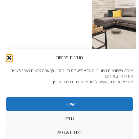
הגדרות פרטיות
אנחנו משתמשים בעוגיות ובגוגל אנליטיקס כדי להבין איך אתם גולשים באתר ולשפר
פיצול דירת Airbnb – דירה מפוצלת בה קיר בודד בכל חדר מגורים חופה
את החוויה. זה הכל!
באבן טרוורטין טבעית | צילום: עדי בן-דוד
אם לא נוח לכם, אפשר לכבות אותם בהגדרות הדפדפן.
אישור
דחייה
end2end.co.il | תכנון ועיצוב עד הפרט האחרון.
הצגת העדפות
WordPress Theme
:
AccessPress Lite