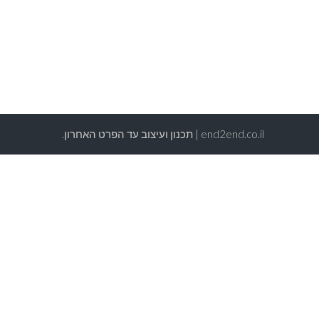
end2end.co.il | תכנון ועיצוב עד הפרט האחרון.