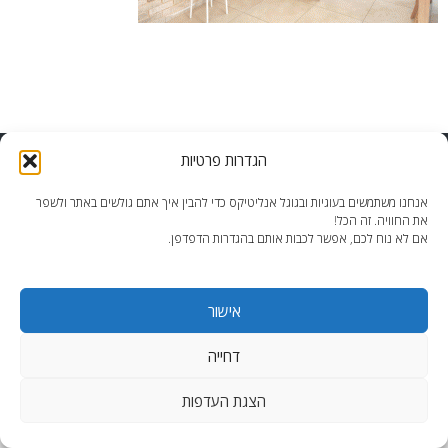
הגדרות פרטיות
end2end.co.il | תכנון ועיצוב עד הפרט האחרון.
WordPress Theme
:
AccessPress Lite
אנחנו משתמשים בעוגיות ובגוגל אנליטיקס כדי להבין איך אתם גולשים באתר ולשפר
את החוויה. זה הכל!
אם לא נוח לכם, אפשר לכבות אותם בהגדרות הדפדפן.
אישור
דחייה
הצגת העדפות