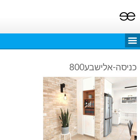
Ski
t
conten
כניסה-אלישבע800