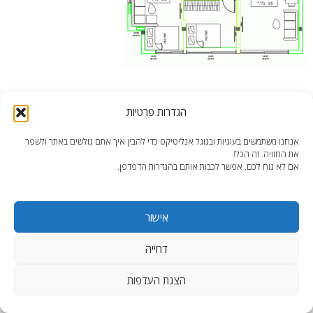
תוכנית מוצעת לפיצול דירה בנתניה
הגדרות פרטיות
אנחנו משתמשים בעוגיות ובגוגל אנליטיקס כדי להבין איך אתם גולשים באתר ולשפר
את החוויה. זה הכל!
אם לא נוח לכם, אפשר לכבות אותם בהגדרות הדפדפן.
end2end.co.il | תכנון ועיצוב עד הפרט האחרון.
אישור
WordPress Theme
:
AccessPress Lite
דחייה
הצגת העדפות