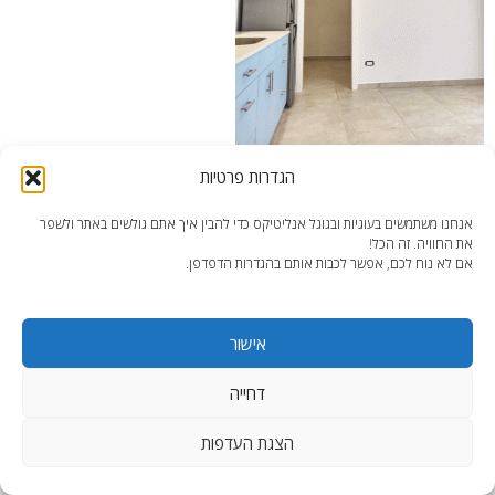
הגדרות פרטיות
מבט מהכניסה – שיפוץ בתקציב נמוך בתל אביב
אנחנו משתמשים בעוגיות ובגוגל אנליטיקס כדי להבין איך אתם גולשים באתר ולשפר
את החוויה. זה הכל!
אם לא נוח לכם, אפשר לכבות אותם בהגדרות הדפדפן.
אישור
end2end.co.il | תכנון ועיצוב עד הפרט האחרון.
WordPress Theme
:
AccessPress Lite
דחייה
הצגת העדפות