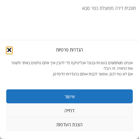
תוכנית דירה מפוצלת כפר סבא
הגדרות פרטיות
end2end.co.il | תכנון ועיצוב עד הפרט האחרון.
WordPress Theme
:
AccessPress Lite
אנחנו משתמשים בעוגיות ובגוגל אנליטיקס כדי להבין איך אתם גולשים באתר ולשפר
את החוויה. זה הכל!
אם לא נוח לכם, אפשר לכבות אותם בהגדרות הדפדפן.
אישור
דחייה
הצגת העדפות