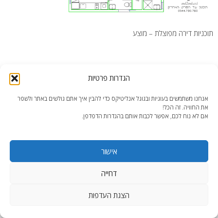
תוכניות דירה מפוצלת – מוצע
הגדרות פרטיות
אנחנו משתמשים בעוגיות ובגוגל אנליטיקס כדי להבין איך אתם גולשים באתר ולשפר
end2end.co.il | תכנון ועיצוב עד הפרט האחרון.
את החוויה. זה הכל!
WordPress Theme
:
AccessPress Lite
אם לא נוח לכם, אפשר לכבות אותם בהגדרות הדפדפן.
אישור
דחייה
הצגת העדפות