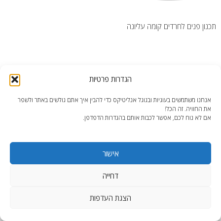
תכנון פנים לחרדים קומה עליונה
הגדרות פרטיות
end2end.co.il | תכנון ועיצוב עד הפרט האחרון.
אנחנו משתמשים בעוגיות ובגוגל אנליטיקס כדי להבין איך אתם גולשים באתר ולשפר
את החוויה. זה הכל!
WordPress Theme
:
AccessPress Lite
אם לא נוח לכם, אפשר לכבות אותם בהגדרות הדפדפן.
אישור
דחייה
הצגת העדפות