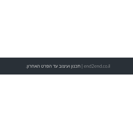
end2end.co.il | תכנון ועיצוב עד הפרט האחרון.