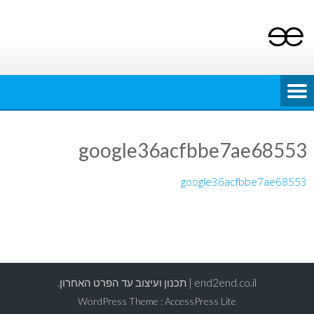
Ski
t
conten
google36acfbbe7ae68553
google36acfbbe7ae68553
end2end.co.il | תכנון ועיצוב עד הפרט האחרון.
WordPress Theme
:
AccessPress Lite