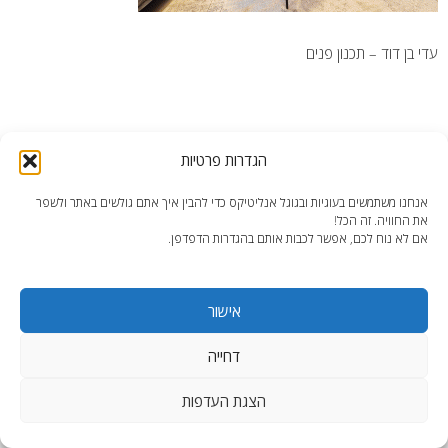
עדי בן דוד – תכנון פנים
הגדרות פרטיות
end2end.co.il | תכנון ועיצוב עד הפרט האחרון.
אנחנו משתמשים בעוגיות ובגוגל אנליטיקס כדי להבין איך אתם גולשים באתר ולשפר
את החוויה. זה הכל!
WordPress Theme
:
AccessPress Lite
אם לא נוח לכם, אפשר לכבות אותם בהגדרות הדפדפן.
אישור
דחייה
הצגת העדפות