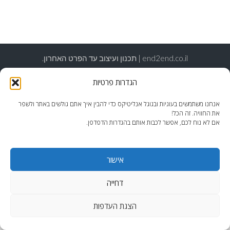
end2end.co.il | תכנון ועיצוב עד הפרט האחרון.
WordPress Theme
:
AccessPress Lite
הגדרות פרטיות
אנחנו משתמשים בעוגיות ובגוגל אנליטיקס כדי להבין איך אתם גולשים באתר ולשפר
את החוויה. זה הכל!
אם לא נוח לכם, אפשר לכבות אותם בהגדרות הדפדפן.
אישור
דחייה
הצגת העדפות